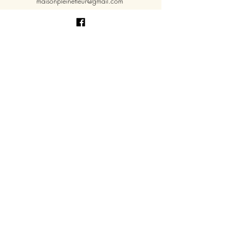
maisonpleinefleur@gmail.com
Envoyer