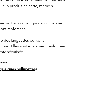
e porter comme sac à main. Son système
aucun produit ne sorte, même s'il
vec un tissu indien qui s'accorde avec
 sont renforcées.
ide des languettes qui sont
u sac. Elles sont également renforcées
este sécurisée.
*****
quelques millimètres)