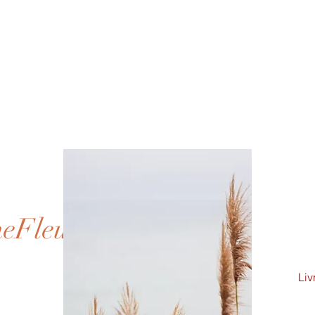
neFleur
Liv