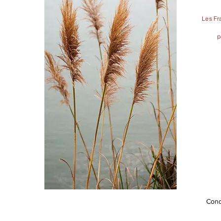
Les Fra
p
Cond